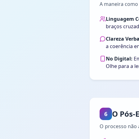
A maneira como v
Linguagem Co
braços cruza
Clareza Verba
a coerência en
No Digital:
Em
Olhe para a le
O Pós-
6
O processo não 