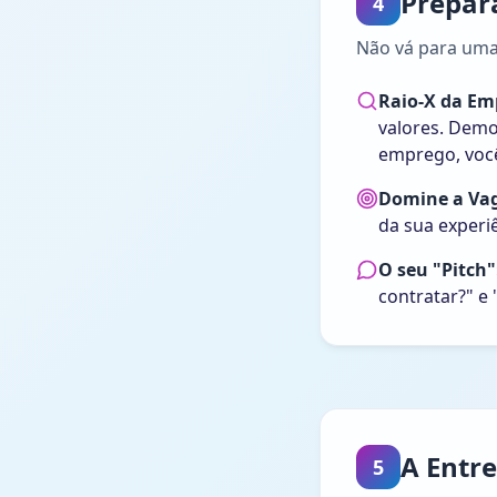
Prepar
4
Não vá para uma 
Raio-X da Em
valores. Dem
emprego, voc
Domine a Va
da sua experi
O seu "Pitch"
contratar?" e 
A Entr
5