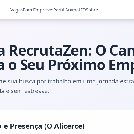
Vagas
Para Empresas
Perfil Animal ID
Sobre
a RecrutaZen: O Ca
a o Seu Próximo Em
me sua busca por trabalho em uma jornada estra
a e sem estresse.
 e Presença (O Alicerce)