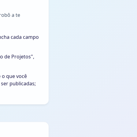
robô a te
encha cada campo
o de Projetos",
 o que você
ser publicadas;