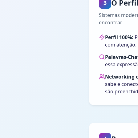
O Perfi
3
Sistemas moderno
encontrar.
Perfil 100%:
P
com atenção.
Palavras-Cha
essa expressão
Networking e
sabe e conect
são preenchid