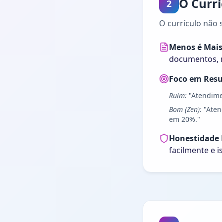
O Currí
2
O currículo não 
Menos é Mais
documentos, r
Foco em Resu
Ruim:
"Atendimen
Bom (Zen):
"Aten
em 20%."
Honestidade 
facilmente e 