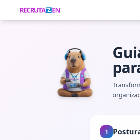
Gui
par
Transfor
organizad
Postura
1