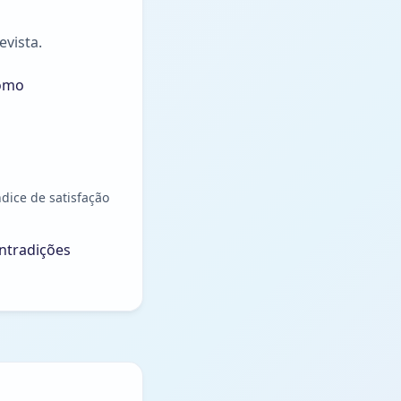
evista.
como
dice de satisfação
ntradições