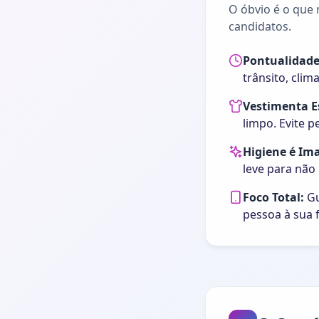
O óbvio é o que 
candidatos.
Pontualidade
trânsito, clim
Vestimenta E
limpo. Evite 
Higiene é Im
leve para não
Foco Total:
Gu
pessoa à sua 