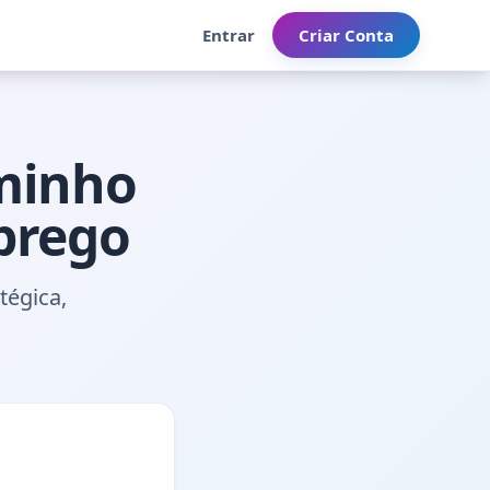
Entrar
Criar Conta
minho
prego
tégica,