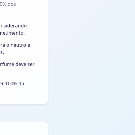
50% dos
considerando
ometimento.
ra o neutro e
s.
erfume deve ser
ser 100% da